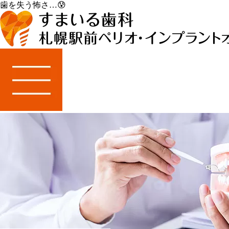
歯を失う怖さ…😰