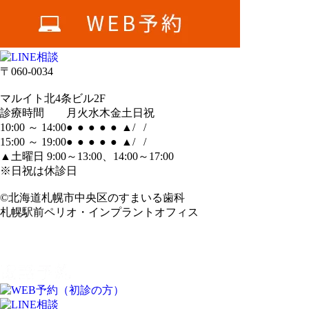
〒060-0034
マルイト北4条ビル2F
診療時間
月
火
水
木
金
土
日
祝
10:00 ～ 14:00
●
●
●
●
●
▲
/
/
15:00 ～ 19:00
●
●
●
●
●
▲
/
/
▲土曜日 9:00～13:00、14:00～17:00
※日祝は休診日
©北海道札幌市中央区のすまいる歯科
札幌駅前ペリオ・インプラントオフィス