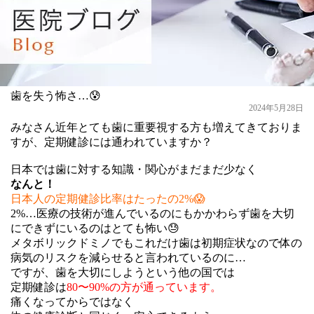
歯を失う怖さ…😰
2024年5月28日
みなさん近年とても歯に重要視する方も増えてきておりま
すが、定期健診には通われていますか？
日本では歯に対する知識・関心がまだまだ少なく
なんと！
日本人の定期健診比率はたったの2%😱
2%…医療の技術が進んでいるのにもかかわらず歯を大切
にできずにいるのはとても怖い😓
メタボリックドミノでもこれだけ歯は初期症状なので体の
病気のリスクを減らせると言われているのに…
ですが、歯を大切にしようという他の国では
定期健診は
80〜90%の方が通っています。
痛くなってからではなく