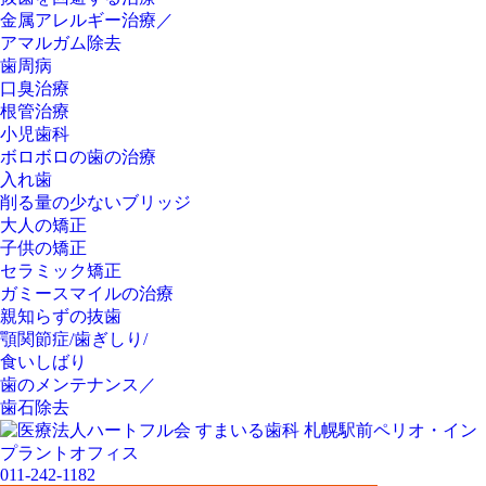
金属アレルギー治療／
アマルガム除去
歯周病
口臭治療
根管治療
小児歯科
ボロボロの歯の治療
入れ歯
削る量の少ないブリッジ
大人の矯正
子供の矯正
セラミック矯正
ガミースマイルの治療
親知らずの抜歯
顎関節症/歯ぎしり/
食いしばり
歯のメンテナンス／
歯石除去
011-242-1182