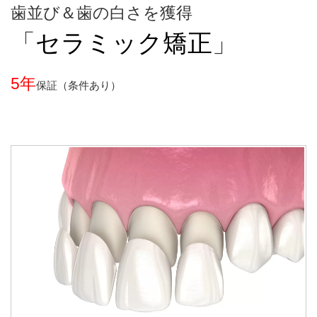
歯並び＆歯の白さを獲得
「
セラミック矯正
」
5年
保証（条件あり）