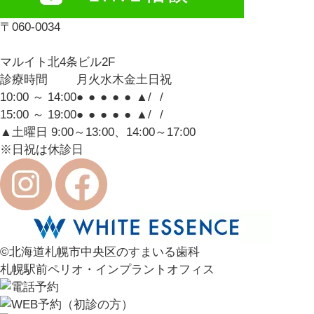
〒060-0034
マルイト北4条ビル2F
診療時間
月
火
水
木
金
土
日
祝
10:00 ～ 14:00
●
●
●
●
●
▲
/
/
15:00 ～ 19:00
●
●
●
●
●
▲
/
/
▲土曜日 9:00～13:00、14:00～17:00
※日祝は休診日
©北海道札幌市中央区のすまいる歯科
札幌駅前ペリオ・インプラントオフィス