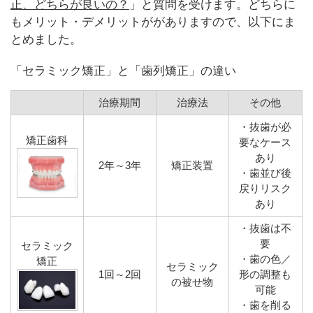
正、どちらが良いの？
」と質問を受けます。どちらに
もメリット・デメリットががありますので、以下にま
とめました。
「セラミック矯正」と「歯列矯正」の違い
治療期間
治療法
その他
・抜歯が必
矯正歯科
要なケース
あり
2年～3年
矯正装置
・歯並び後
戻りリスク
あり
・抜歯は不
要
セラミック
・歯の色／
矯正
セラミック
1回～2回
形の調整も
の被せ物
可能
・歯を削る