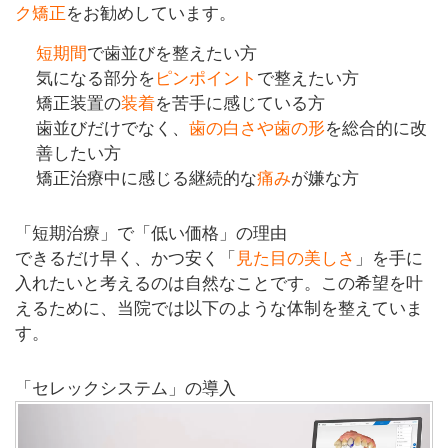
ク矯正
をお勧めしています。
短期間
で歯並びを整えたい方
気になる部分を
ピンポイント
で整えたい方
矯正装置の
装着
を苦手に感じている方
歯並びだけでなく、
歯の白さや歯の形
を総合的に改
善したい方
矯正治療中に感じる継続的な
痛み
が嫌な方
「短期治療」で「低い価格」の理由
できるだけ早く、かつ安く「
見た目の美しさ
」を手に
入れたいと考えるのは自然なことです。この希望を叶
えるために、当院では以下のような体制を整えていま
す。
「セレックシステム」の導入