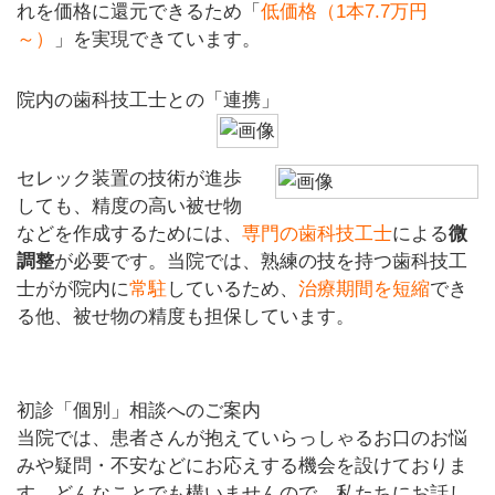
れを価格に還元できるため「
低価格（1本7.7万円
～）
」を実現できています。
院内の歯科技工士との「連携」
セレック装置の技術が進歩
しても、精度の高い被せ物
などを作成するためには、
専門の歯科技工士
による
微
調整
が必要です。当院では、熟練の技を持つ歯科技工
士がが院内に
常駐
しているため、
治療期間を短縮
でき
る他、被せ物の精度も担保しています。
初診「個別」相談へのご案内
当院では、患者さんが抱えていらっしゃるお口のお悩
みや疑問・不安などにお応えする機会を設けておりま
す。どんなことでも構いませんので、私たちにお話し