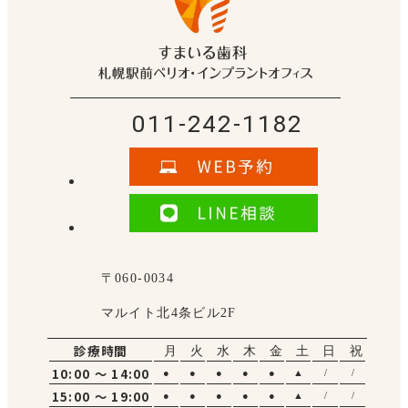
011-242-1182
〒060-0034
マルイト北4条ビル2F
診療時間
月
火
水
木
金
土
日
祝
10:00 ～ 14:00
●
●
●
●
●
▲
/
/
15:00 ～ 19:00
●
●
●
●
●
▲
/
/