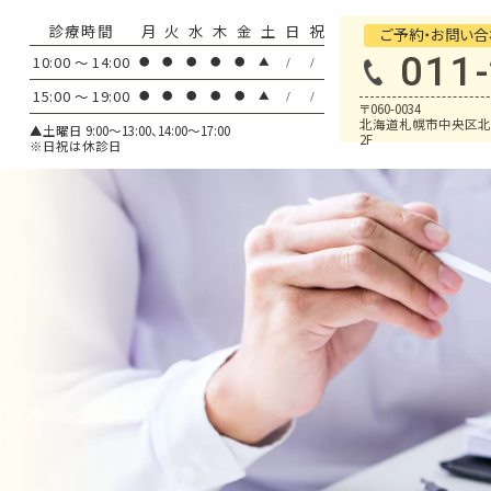
診療時間
月
火
水
木
金
土
日
祝
ご予約・お問い合
011
10:00 ～ 14:00
●
●
●
●
●
▲
/
/
15:00 ～ 19:00
●
●
●
●
●
▲
/
/
〒060-0034
北海道札幌市中央区北4
▲土曜日 9:00～13:00、14:00～17:00
2F
※日祝は休診日