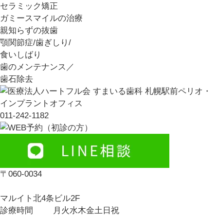
セラミック矯正
ガミースマイルの治療
親知らずの抜歯
顎関節症/歯ぎしり/
食いしばり
歯のメンテナンス／
歯石除去
011-242-1182
〒060-0034
マルイト北4条ビル2F
診療時間
月
火
水
木
金
土
日
祝