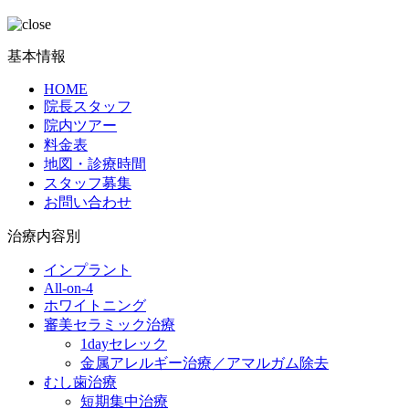
基本情報
HOME
院長スタッフ
院内ツアー
料金表
地図・診療時間
スタッフ募集
お問い合わせ
治療内容別
インプラント
All-on-4
ホワイトニング
審美セラミック治療
1dayセレック
金属アレルギー治療／アマルガム除去
むし歯治療
短期集中治療