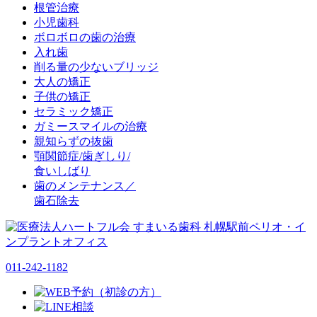
根管治療
小児歯科
ボロボロの歯の治療
入れ歯
削る量の少ないブリッジ
大人の矯正
子供の矯正
セラミック矯正
ガミースマイルの治療
親知らずの抜歯
顎関節症/歯ぎしり/
食いしばり
歯のメンテナンス／
歯石除去
011-242-1182