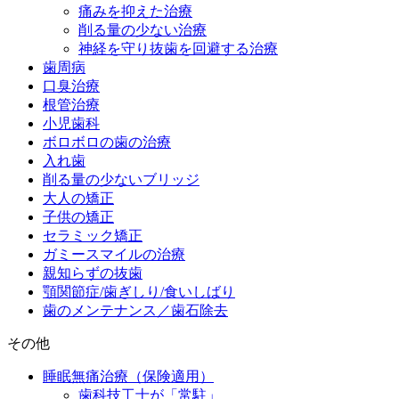
痛みを抑えた治療
削る量の少ない治療
神経を守り抜歯を回避する治療
歯周病
口臭治療
根管治療
小児歯科
ボロボロの歯の治療
入れ歯
削る量の少ないブリッジ
大人の矯正
子供の矯正
セラミック矯正
ガミースマイルの治療
親知らずの抜歯
顎関節症/歯ぎしり/食いしばり
歯のメンテナンス／歯石除去
その他
睡眠無痛治療（保険適用）
歯科技工士が「常駐」