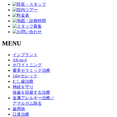
MENU
インプラント
All-on-4
ホワイトニング
審美セラミック治療
1dayセレック
むし歯治療
神経を守り
抜歯を回避する治療
金属アレルギー治療／
アマルガム除去
歯周病
口臭治療