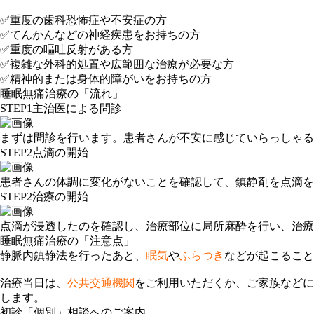
✅重度の歯科恐怖症や不安症の方
✅てんかんなどの神経疾患をお持ちの方
✅重度の嘔吐反射がある方
✅複雑な外科的処置や広範囲な治療が必要な方
✅精神的または身体的障がいをお持ちの方
睡眠無痛治療の「流れ」
STEP1
主治医による問診
まずは問診を行います。患者さんが不安に感じていらっしゃる
STEP2
点滴の開始
患者さんの体調に変化がないことを確認して、鎮静剤を点滴を
STEP2
治療の開始
点滴が浸透したのを確認し、治療部位に局所麻酔を行い、治療
睡眠無痛治療の「注意点」
静脈内鎮静法を行ったあと、
眠気
や
ふらつき
などが起こること
治療当日は、
公共交通機関
をご利用いただくか、ご家族などに
します。
初診「個別」相談へのご案内