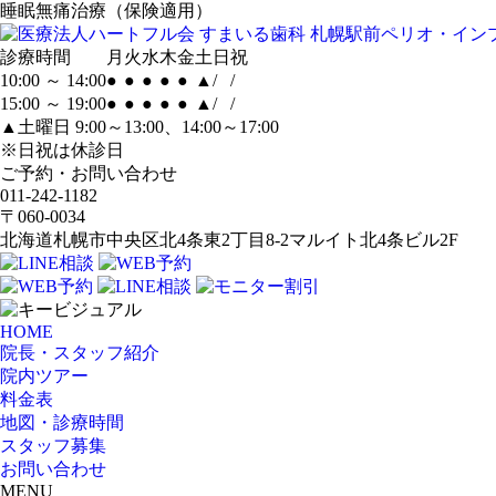
睡眠無痛治療（保険適用）
診療時間
月
火
水
木
金
土
日
祝
10:00 ～ 14:00
●
●
●
●
●
▲
/
/
15:00 ～ 19:00
●
●
●
●
●
▲
/
/
▲土曜日 9:00～13:00、14:00～17:00
※日祝は休診日
ご予約・お問い合わせ
011-242-1182
〒060-0034
北海道札幌市中央区北4条東2丁目8-2マルイト北4条ビル2F
HOME
院長・スタッフ紹介
院内ツアー
料金表
地図・診療時間
スタッフ募集
お問い合わせ
MENU