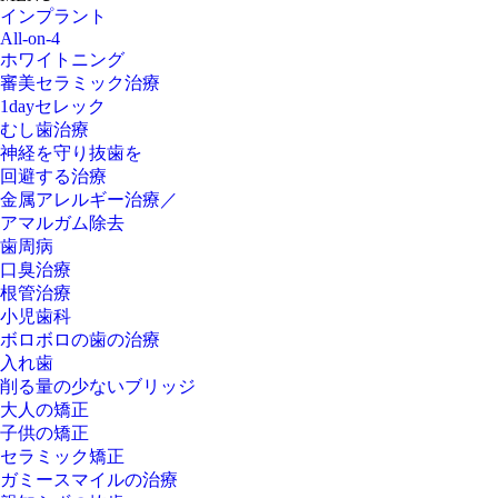
インプラント
All-on-4
ホワイトニング
審美セラミック治療
1dayセレック
むし歯治療
神経を守り抜歯を
回避する治療
金属アレルギー治療／
アマルガム除去
歯周病
口臭治療
根管治療
小児歯科
ボロボロの歯の治療
入れ歯
削る量の少ないブリッジ
大人の矯正
子供の矯正
セラミック矯正
ガミースマイルの治療