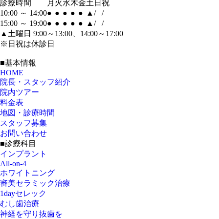
診療時間
月
火
水
木
金
土
日
祝
10:00 ～ 14:00
●
●
●
●
●
▲
/
/
15:00 ～ 19:00
●
●
●
●
●
▲
/
/
▲土曜日 9:00～13:00、14:00～17:00
※日祝は休診日
■基本情報
HOME
院長・スタッフ紹介
院内ツアー
料金表
地図・診療時間
スタッフ募集
お問い合わせ
■診療科目
インプラント
All-on-4
ホワイトニング
審美セラミック治療
1dayセレック
むし歯治療
神経を守り抜歯を