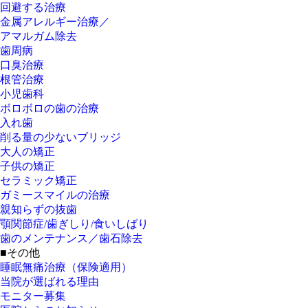
回避する治療
金属アレルギー治療／
アマルガム除去
歯周病
口臭治療
根管治療
小児歯科
ボロボロの歯の治療
入れ歯
削る量の少ないブリッジ
大人の矯正
子供の矯正
セラミック矯正
ガミースマイルの治療
親知らずの抜歯
顎関節症/歯ぎしり/食いしばり
歯のメンテナンス／歯石除去
■その他
睡眠無痛治療（保険適用）
当院が選ばれる理由
モニター募集