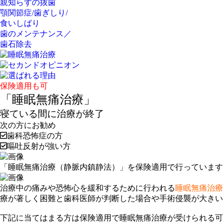
親知らずの抜歯
顎関節症/歯ぎしり/
食いしばり
歯のメンテナンス／
歯石除去
保険適用も可
「睡眠無痛治療」
寝ている間に治療が終了
次の方にお勧め
歯科恐怖症の方
嘔吐反射が強い方
「睡眠無痛治療（静脈内鎮静法）」を保険適用で行っています
治療中の痛みや恐怖心を緩和するために行われる
睡眠無痛治療
療が著しく困難と歯科医師が判断した場合や手術侵襲が大き
下記に当てはまる方は保険適用で睡眠無痛治療が受けられる可