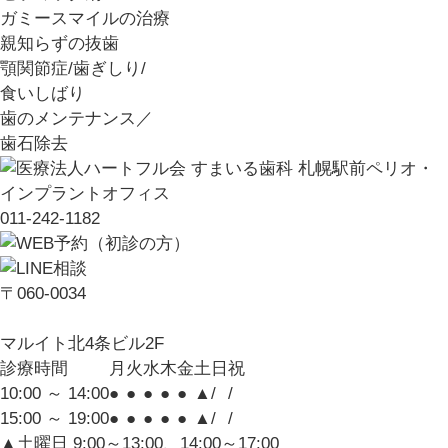
ガミースマイルの治療
親知らずの抜歯
顎関節症/歯ぎしり/
食いしばり
歯のメンテナンス／
歯石除去
011-242-1182
〒060-0034
マルイト北4条ビル2F
診療時間
月
火
水
木
金
土
日
祝
10:00 ～ 14:00
●
●
●
●
●
▲
/
/
15:00 ～ 19:00
●
●
●
●
●
▲
/
/
▲土曜日 9:00～13:00、14:00～17:00