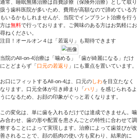
通常、睡眠無痛治療は自費診療（保険外治療）として取り
扱う歯科医院が多いため、費用が高額なので諦めている方
もいるかもしれませんが、当院でインプラント治療を行う
方は
無料
で行っております。ご興味のある方はお気軽にお
尋ねください。
注目！
オールオン４は「若返り」も期待できます
当院のAll-on-4治療は「噛める」「歯が綺麗になる」だけ
にとどまらず「
口元の若返り
」にも重点を置いています。
お口にフィットするAll-on-4は、口元の
しわ
を目立たなく
なります。口元全体が引き締まり「
ハリ
」を感じられるよ
うになるため、お顔の印象がぐっと若くなります。
この変化は、単に歯を入れるだけでは達成できません。噛
み合わせ、歯の形や配置を患さんごとの特性に合わせて調
整することによって実現します。治療によって歯並びが改
善されることで、顔の筋肉の使い方も変わり、結果的に