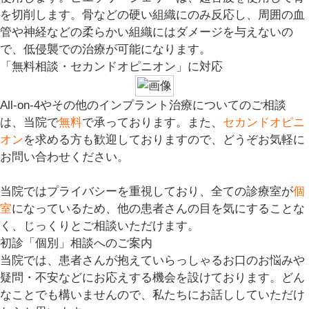
を切削します。骨などの硬い組織にのみ反応し、周囲の血
管や神経などの柔らかい組織にはダメージを与えないの
で、低侵襲での治療が可能になります。
「無料相談・セカンドオピニオン」に対応
All-on-4やその他のインプラント治療についてのご相談
は、当院で
無料
で承っております。また
、
セカンドオピニ
オン
を求める方も歓迎しておりますので、どうぞお気軽に
お問い合わせください。
当院ではプライバシーを重視しており、全ての診療室が
個
室
になっているため、他の患者さんの目を気にすることな
く、じっくりとご相談いただけます。
初診「個別」相談へのご案内
当院では、患者さんが抱えていらっしゃるお口のお悩みや
疑問・不安などにお応えする機会を設けております。どん
なことでも構いませんので、私たちにお話ししていただけ