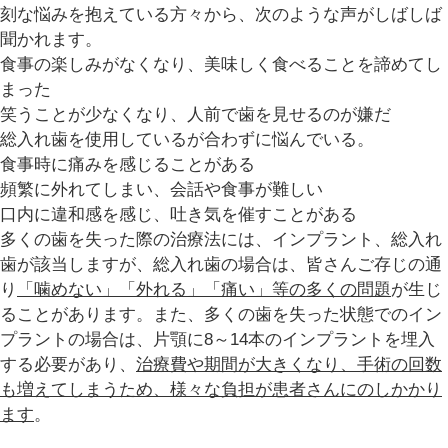
刻な悩みを抱えている方々から、次のような声がしばしば
聞かれます。
食事の楽しみがなくなり、美味しく食べることを諦めてし
まった
笑うことが少なくなり、人前で歯を見せるのが嫌だ
総入れ歯を使用しているが合わずに悩んでいる。
食事時に痛みを感じることがある
頻繁に外れてしまい、会話や食事が難しい
口内に違和感を感じ、吐き気を催すことがある
多くの歯を失った際の治療法には、インプラント、総入れ
歯が該当しますが、
総入れ歯
の場合は、皆さんご存じの通
り
「噛めない」「外れる」「痛い」等の多くの問題
が生じ
ることがあります。また、多くの歯を失った状態での
イン
プラント
の場合は、片顎に8～14本のインプラントを埋入
する必要があり、
治療費や期間が大きくなり、手術の回数
も増えてしまうため、様々な負担が患者さんにのしかかり
ます
。