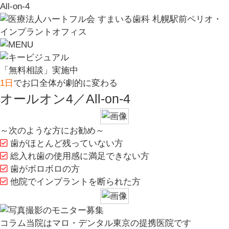
All-on-4
「無料相談」実施中
1日
でお口全体が劇的に変わる
オールオン4／All-on-4
～次のような方にお勧め～
歯がほとんど残っていない方
総入れ歯の使用感に満足できない方
歯がボロボロの方
他院でインプラントを断られた方
コラム
当院はマロ・デンタル東京の提携医院です