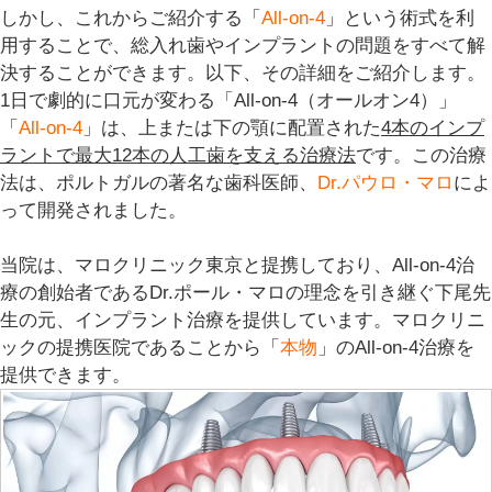
しかし、これからご紹介する「
All-on-4
」という術式を利
用することで
、総入れ歯やインプラントの問題をすべて解
決することができます。以下、その詳細をご紹介します。
1日で劇的に口元が変わる「All-on-4（オールオン4）」
「
All-on-4
」は、上または下の顎に配置された
4本のインプ
ラントで最大12本の人工歯を支える治療法
です。この治療
法は、ポルトガルの著名な歯科医師、
Dr.パウロ・マロ
によ
って開発されました。
当院は、
マロクリニック東京と提携
しており、All-on-4治
療の創始者であるDr.ポール・マロの理念を引き継ぐ下尾先
生の元、インプラント治療を提供しています。マロクリニ
ックの提携医院であることから「
本物
」のAll-on-4治療を
提供できます。