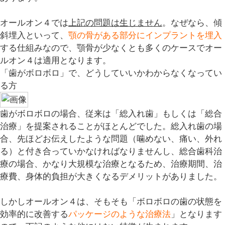
オールオン４では
上記の問題は生じません
。なぜなら、傾
斜埋入といって、
顎の骨がある部分にインプラントを埋入
する仕組みなので、顎骨が少なくとも多くのケースでオー
ルオン４は適用となります。
「歯がボロボロ」で、どうしていいかわからなくなってい
る方
歯がボロボロの場合、従来は「
総入れ歯
」もしくは「
総合
治療
」を提案されることがほとんどでした。総入れ歯の場
合、先ほどお伝えしたような問題（噛めない、痛い、外れ
る）と付き合っていかなければなりませんし、総合歯科治
療の場合、かなり大規模な治療となるため、治療期間、治
療費、身体的負担が大きくなるデメリットがありました。
しかしオールオン４は、そもそも「
ボロボロの歯の状態を
効率的に改善する
パッケージのような治療法
」となります