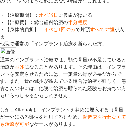
ので、下記のような他にはない特徴が生まれます。
・【治療期間】：
オペ当日
に仮歯がはいる
・【治療費】：総合歯科治療の
半分程度
・【身体的負担】：
オペは1回のみ
で片顎
すべての歯
が入
る
他院で通常の「インプラント治療を断られた方」
通常のインプラント治療では、顎の骨量が不足していると
治療が
困難
になることがあります。その理由は、インプラ
ントを安定させるためには、一定量の骨が必要だからで
す。また、骨の減少が進んでいる場合は治療が難しく、患
者さんの中には、他院で治療を断られた経験をお持ちの方
もいらっしゃるかもしれません。
しかしAll-on-4は、インプラントを斜めに埋入する（骨量
が十分にある部位を利用する）ため、
骨造成を行わなくて
も治療が可能
なケースがあります。