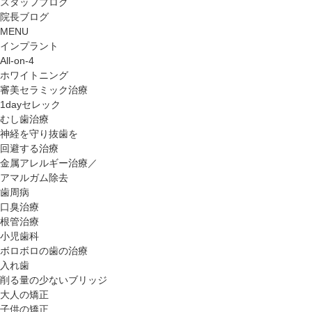
スタッフブログ
院長ブログ
MENU
インプラント
All-on-4
ホワイトニング
審美セラミック治療
1dayセレック
むし歯治療
神経を守り抜歯を
回避する治療
金属アレルギー治療／
アマルガム除去
歯周病
口臭治療
根管治療
小児歯科
ボロボロの歯の治療
入れ歯
削る量の少ないブリッジ
大人の矯正
子供の矯正