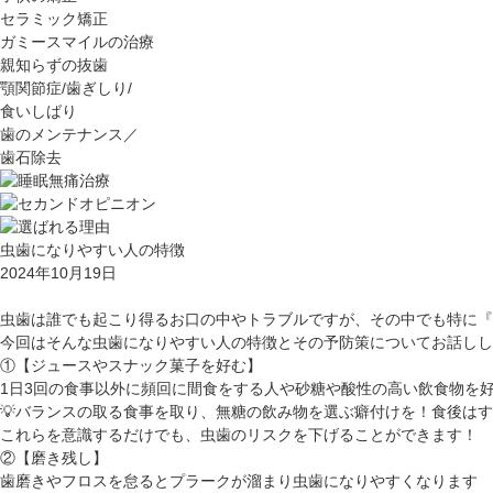
セラミック矯正
ガミースマイルの治療
親知らずの抜歯
顎関節症/歯ぎしり/
食いしばり
歯のメンテナンス／
歯石除去
虫歯になりやすい人の特徴
2024年10月19日
虫歯は誰でも起こり得るお口の中やトラブルですが、その中でも特に『
今回はそんな虫歯になりやすい人の特徴とその予防策についてお話しし
①【ジュースやスナック菓子を好む】
1
日
3
回の食事以外に頻回に間食をする人や砂糖や酸性の高い飲食物を
💡
バランスの取る食事を取り、無糖の飲み物を選ぶ癖付けを！食後は
これらを意識するだけでも、虫歯のリスクを下げることができます！
②【磨き残し】
歯磨きやフロスを怠るとプラークが溜まり虫歯になりやすくなります