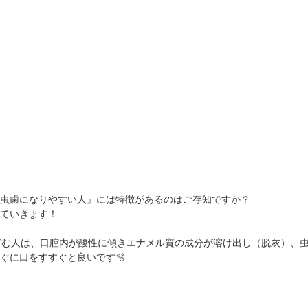
虫歯になりやすい人』には特徴があるのはご存知ですか？
ていきます！
好む人は、口腔内が酸性に傾きエナメル質の成分が溶け出し（脱灰）、
すぐに口をすすぐと良いです
🫧