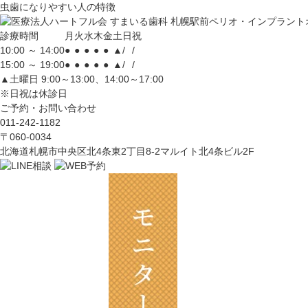
虫歯になりやすい人の特徴
診療時間
月
火
水
木
金
土
日
祝
10:00 ～ 14:00
●
●
●
●
●
▲
/
/
15:00 ～ 19:00
●
●
●
●
●
▲
/
/
▲土曜日 9:00～13:00、14:00～17:00
※日祝は休診日
ご予約・お問い合わせ
011-242-1182
〒060-0034
北海道札幌市中央区北4条東2丁目8-2マルイト北4条ビル2F