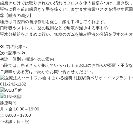
歯磨きだけでは取りきれない汚れはフロスを使う習慣をつけ、磨き残し
💡
特に寝る前の歯磨きで手を抜くと、ますます虫歯リスクを増やす原
③【唾液の減少】
唾液は口腔内の自浄作用を促し、酸を中和してくれます。
口呼吸やストレス、薬の服用などで唾液が減少する事も
💦
💡
水分補給をこまめに行い、無糖のガムを噛み唾液の分泌を促すのもオ
前の記事へ
次の記事へ
初診「個別」相談へのご案内
当院では、患者さんが抱えていらっしゃるお口のお悩みや疑問・不安な
ご興味がある方は下記からお問い合わせください。
011-242-1182
診療時間
月～金 10:00～19:00
土 09:00～17:00
※休診：日・祝