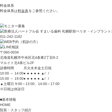
料金体系
料金体系は
料金表
をご参照ください。
011-242-1182
〒060-0034
北海道札幌市中央区北4条東2丁目8-2
マルイト北4条ビル2F
診療時間
月
火
水
木
金
土
日
祝
10:00 ～ 14:00
●
●
●
●
●
▲
/
/
15:00 ～ 19:00
●
●
●
●
●
▲
/
/
▲土曜日 9:00～13:00、14:00～17:00
※日祝は休診日
■基本情報
HOME
院長・スタッフ紹介