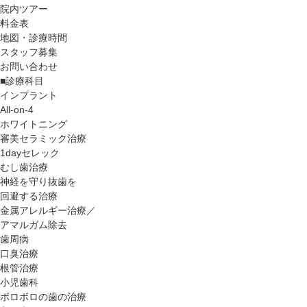
院内ツアー
料金表
地図・診療時間
スタッフ募集
お問い合わせ
■診療科目
インプラント
All-on-4
ホワイトニング
審美セラミック治療
1dayセレック
むし歯治療
神経を守り抜歯を
回避する治療
金属アレルギー治療／
アマルガム除去
歯周病
口臭治療
根管治療
小児歯科
ボロボロの歯の治療