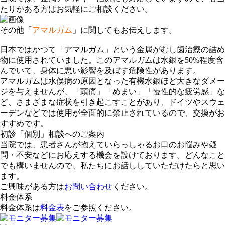
たりがある方はお気軽にご相談ください。
その他「
アマルガム
」に関してもお伝えします。
日本ではかつて「アマルガム」という金属がむし歯治療の詰め
物に使用されていました。このアマルガムは水銀を50%程度含
んでいて、
身体に悪い影響を及ぼす危険性があります
。
アマルガムは水俣病の原因となった有機水銀ほど大きなダメー
ジを与えませんが、「頭痛」「めまい」「慢性的な疲労感」な
ど、さまざまな症状を引き起こすことがあり、ドイツやスウェ
ーデンなどでは使用が全面的に禁止されているので、交換がお
すすめです。
初診「個別」相談へのご案内
当院では、患者さんが抱えていらっしゃるお口のお悩みや疑
問・不安などにお応えする機会を設けております。どんなこと
でも構いませんので、私たちにお話ししていただけたらと思い
ます。
ご興味がある方は
お問い合わせ
ください。
料金体系
料金体系は
料金表
をご参照ください。