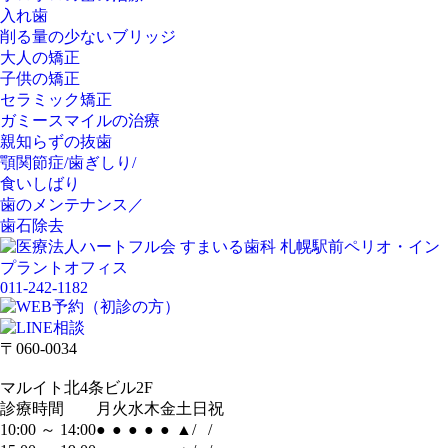
入れ歯
削る量の少ないブリッジ
大人の矯正
子供の矯正
セラミック矯正
ガミースマイルの治療
親知らずの抜歯
顎関節症/歯ぎしり/
食いしばり
歯のメンテナンス／
歯石除去
011-242-1182
〒060-0034
マルイト北4条ビル2F
診療時間
月
火
水
木
金
土
日
祝
10:00 ～ 14:00
●
●
●
●
●
▲
/
/