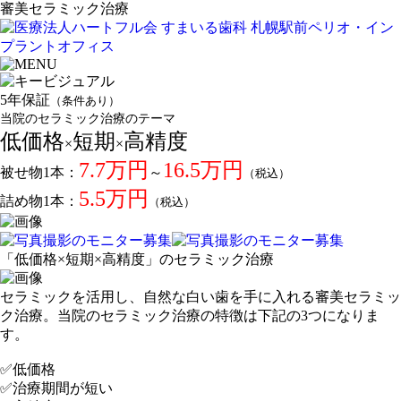
審美セラミック治療
5年保証
（条件あり）
当院のセラミック治療のテーマ
低
価格
短期
高精度
×
×
7.7万円
16.5万円
被せ物1本：
～
（税込）
5.5万円
詰め物1本：
（税込）
「低価格×短期×高精度」のセラミック治療
セラミックを活用し、自然な白い歯を手に入れる審美セラミッ
ク治療。当院のセラミック治療の特徴は下記の3つになりま
す。
✅低価格
✅治療期間が短い