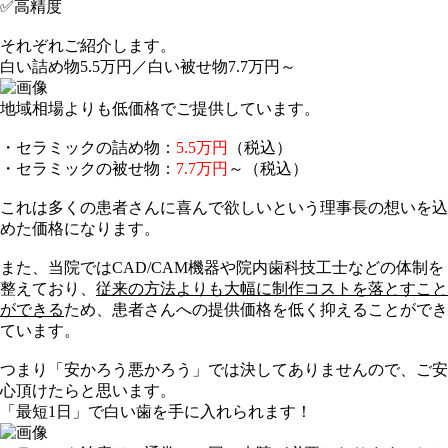
✅高精度
それぞれご紹介します。
白い詰め物5.5万円／白い被せ物7.7万円～
地域相場よりも低価格でご提供しています。
・セラミックの詰め物：
5.5万円
（税込）
・セラミックの被せ物：
7.7万円
～（税込）
これは多くの患者さんに喜んで欲しいという理事長の想いを込
めた価格になります。
また、当院では
CAD/CAM機器
や
院内歯科技工士
などの体制を
整えており、
従来の方法よりも大幅に制作コストを落とすこと
ができる
ため、患者さんへの提供価格を低く抑えることができ
ています。
つまり「
安かろう悪かろう
」では決してありませんので、ご安
心頂けたらと思います。
「最短1日」で白い歯を手に入れられます！