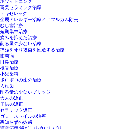
ホワイトニング
審美セラミック治療
1dayセレック
金属アレルギー治療／アマルガム除去
むし歯治療
短期集中治療
痛みを抑えた治療
削る量の少ない治療
神経を守り抜歯を回避する治療
歯周病
口臭治療
根管治療
小児歯科
ボロボロの歯の治療
入れ歯
削る量の少ないブリッジ
大人の矯正
子供の矯正
セラミック矯正
ガミースマイルの治療
親知らずの抜歯
顎関節症/歯ぎしり/食いしばり