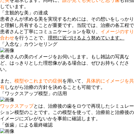
た美
を追求します。同時に、
誰が見ても美しいと思う歯
も目指
しています。
「主観的な美」の達成
患者さんが求める美を実現するためには、その想いをしっかり
と理解し共有することが重要です。当院では、治療の各工程で
患者さんと丁寧にコミュニケーションを取り、
イメージのすり
合わせ
を行うことで、
理想に近づけるよう努めています。
「入念な」カウンセリング
患者さんの美のイメージをお伺いします。もし雑誌の写真な
ど、はっきりとした理想像がある場合は、ぜひお持ちくださ
い。
また、
模型やこれまでの症例
を用いて、
具体的にイメージを共
有
しながら治療の方針を決めることも可能です。
「ワックスアップ模型」の活用
ワックスアップ
とは、治療後の歯をロウで再現したシミュレー
ション模型のことです。この模型を使って、治療前と治療後の
イメージにズレがないかを事前に確認します。
「仮歯」による最終確認