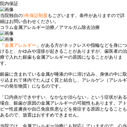
院内保証
当院独自の
5年保証制度
もございます。条件がありますので詳
細はお問い合わせください。
コラム
金属アレルギー治療／アマルガム除去治療
「
金属アレルギー
」がある方がネックレスや指輪などを身につ
けると、かゆみや湿疹が起きることがありますが、歯医者の治
療で入れた
銀歯
も金属アレルギーの原因になることがありま
す。
銀歯に含まれている金属が唾液の中に溶け込み、身体の中に取
り込まれて体内でたんぱく質と結合し、アレルゲン（アレルギ
ーの発生物質）になるのです。
「
口内炎
ができやすい、なかなか治らない」という症状がある
場合、銀歯が原因の金属アレルギーの可能性もあります。
アト
ピー性皮膚炎や自己免疫疾患
などを発症する原因となることも
あるので、放置はおすすめできません。
当院では、金属アレルギー治療にも対応していますので、心当