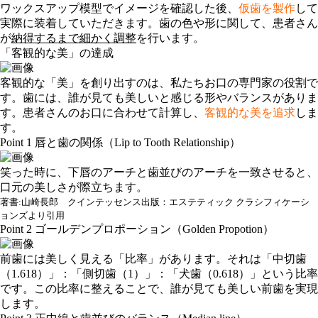
ワックスアップ模型でイメージを確認した後、
仮歯を製作
して
実際に装着していただきます。歯の色や形に関して、患者さん
が
納得するまで細かく調整
を行います。
「客観的な美」の達成
客観的な「美」を創り出すのは、私たちお口の専門家の役割で
す。歯には、誰が見ても美しいと感じる形やバランスがありま
す。患者さんのお口に合わせて計算し、
客観的な美を追求
しま
す。
Point 1 唇と歯の関係（Lip to Tooth Relationship）
笑った時に、下唇のアーチと歯並びのアーチを一致させると、
口元の美しさが際立ちます。
著書:山崎長郎 クインテッセンス出版：エステティック クラシフィケーシ
ョンズより引用
Point 2 ゴールデンプロポーション（Golden Propotion）
前歯には美しく見える「比率」があります。それは「中切歯
（1.618）」：「側切歯（1）」：「犬歯（0.618）」という比率
です。この比率に整えることで、誰が見ても美しい前歯を実現
します。