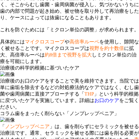
く、そこからむし歯菌・歯周病菌が侵入し、気づかないうちに
歯の内部で問題が起き始め、被せ物を取り外して再治療をした
り、ケースによっては抜歯になることもあります。
これを防ぐためには「
ミクロン単位の調整
」が求められます。
具体的には
マイクロスコープ
や
高倍率ルーペ
を使用し、隙間な
く被せることです。マイクロスコープは
視野を約十数倍
に拡
大、高倍率ルーペは
約8倍まで視野を拡大
しミクロン単位の治
療を可能にします。
治療後の科学的根拠に基づいたケア
治療後のお口のケアをすることで美を維持できます。当院では
単に歯垢を除去するなどの対処療法的なケアではなく、むし歯
菌や歯周病菌に直接アプローチする「
THP
」という科学的根拠
に戻づいたケアを実施しています。詳細は
お口のケア
をご覧く
ださい。
コラム
歯をまったく削らない「ノンプレップベニア」
「
ノンプレップベニア
」は、歯を削らずにセラミックを被せる
治療法です。通常、セラミックを被せる際には歯を削る必要が