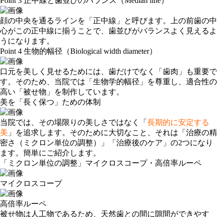
Point 3 正中線と歯並びのバランス（Median line）
顔の中央を通るラインを「正中線」と呼びます。上の前歯の中
心がこの正中線に揃うことで、歯並びがバランスよく見えるよ
うになります。
Point 4 生物的幅径（Biological width diameter）
口元を美しく見せるためには、歯だけでなく「歯肉」も重要で
す。そのため、当院では「生物学的幅径」を尊重し、適合性の
高い「被せ物」を制作しています。
美を「長く保つ」ための体制
当院では、その場限りの美しさではなく「
長期的に安定する
美
」を追求します。そのために大切なこと、それは「
治療の精
密さ（ミクロン単位の調整）
」「
治療後のケア
」の2つになり
ます。簡単にご紹介します。
「ミクロン単位の調整」マイクロスコープ・高倍率ルーペ
マイクロスコープ
高倍率ルーペ
被せ物は人工物であるため、天然歯との間に隙間ができやす