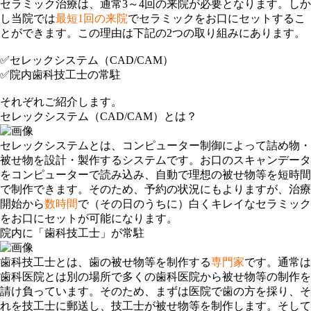
セラミック治療は、
通常3～4回の来院
が必要となります。しか
し当院では
最短1回の来院
でセラミックをお口にセットするこ
とができます。この理由は下記の2つの取り組みにあります。
✅セレックシステム（CAD/CAM）
✅院内歯科技工士の常駐
それぞれご紹介します。
セレックシステム（CAD/CAM）とは？
セレックシステムとは、
コンピューター制御
によって詰め物・
被せ物を設計・製作するシステムです。お口のスキャンデータ
をコンピューターで読み込み、自動で理想の被せ物等を短時間
で制作できます。そのため、予約の状況にもよりますが、治療
開始から
数時間
で（その日のうちに）白くキレイなセラミック
をお口にセットが可能になります。
院内に「歯科技工士」が常駐
歯科技工士とは、歯の被せ物等を制作する
専門家
です。通常は
歯科医院とは別の場所で多くの歯科医院から被せ物等の制作を
請け負っています。そのため、まずは医院で歯の方を採り、そ
れを技工士に郵送し、技工士が被せ物等を制作します。そして