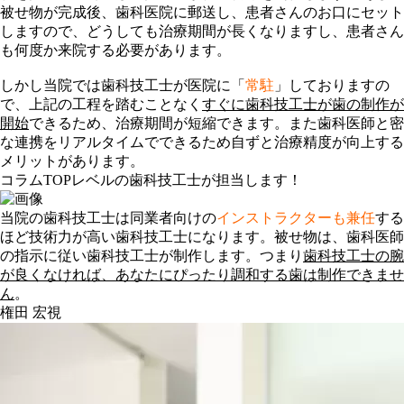
被せ物が完成後、歯科医院に郵送し、患者さんのお口にセット
しますので、どうしても治療期間が長くなりますし、患者さん
も何度か来院する必要があります。
しかし当院では歯科技工士が医院に「
常駐
」しておりますの
で、上記の工程を踏むことなく
すぐに歯科技工士が歯の制作が
開始
できるため、
治療期間が短縮
できます。また歯科医師と密
な連携をリアルタイムでできるため自ずと
治療精度が向上
する
メリットがあります。
コラム
TOPレベルの歯科技工士が担当します！
当院の歯科技工士は同業者向けの
インストラクターも兼任
する
ほど技術力が高い歯科技工士になります。被せ物は、歯科医師
の指示に従い歯科技工士が制作します。つまり
歯科技工士の腕
が良くなければ、あなたにぴったり調和する歯は制作できませ
ん
。
権田 宏視