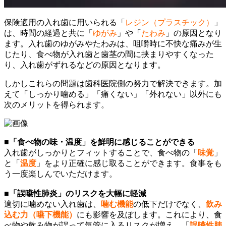
保険適用の入れ歯に用いられる「
レジン（プラスチック）
」
は、時間の経過と共に「
ゆがみ
」や「
たわみ
」の原因となり
ます。入れ歯のゆがみやたわみは、咀嚼時に不快な痛みが生
じたり、食べ物が入れ歯と歯茎の間に挟まりやすくなった
り、入れ歯がずれるなどの原因となります。
しかしこれらの問題は歯科医院側の努力で解決できます。加
えて「しっかり噛める」「痛くない」「外れない」以外にも
次のメリットを得られます。
■「食べ物の味・温度」を鮮明に感じることができる
入れ歯がしっかりとフィットすることで、食べ物の「
味覚
」
と「
温度
」をより正確に感じ取ることができます。食事をも
う一度楽しんでいただけます。
■「誤嚥性肺炎」のリスクを大幅に軽減
適切に噛めない入れ歯は、
噛む機能
の低下だけでなく、
飲み
込む力（嚥下機能）
にも影響を及ぼします。これにより、食
べ物や飲み物が誤って気管に入るリスクが増え、「
誤嚥性肺