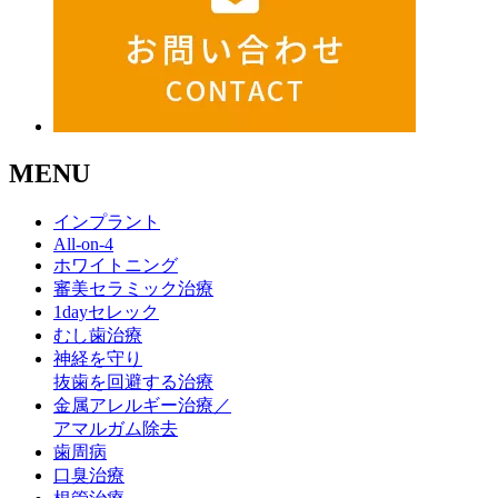
MENU
インプラント
All-on-4
ホワイトニング
審美セラミック治療
1dayセレック
むし歯治療
神経を守り
抜歯を回避する治療
金属アレルギー治療／
アマルガム除去
歯周病
口臭治療