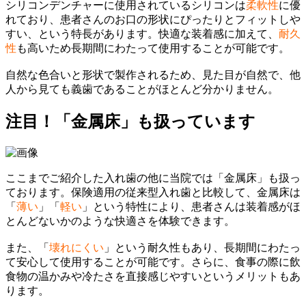
シリコンデンチャーに使用されているシリコンは
柔軟性
に優
れており、患者さんのお口の形状にぴったりとフィットしや
すい、という特長があります。快適な装着感に加えて、
耐久
性
も高いため長期間にわたって使用することが可能です。
自然な色合いと形状で製作されるため、見た目が自然で、他
人から見ても義歯であることがほとんど分かりません。
注目！
「金属床」も扱っています
ここまでご紹介した入れ歯の他に当院では「金属床」も扱っ
ております。保険適用の従来型入れ歯と比較して、金属床は
「
薄い
」「
軽い
」という特性により、患者さんは装着感がほ
とんどないかのような快適さを体験できます。
また、「
壊れにくい
」という耐久性もあり、長期間にわたっ
て安心して使用することが可能です。さらに、食事の際に飲
食物の温かみや冷たさを直接感じやすいというメリットもあ
ります。