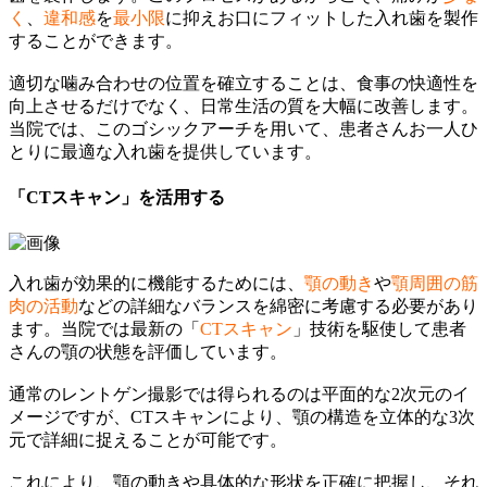
く
、
違和感
を
最小限
に抑えお口にフィットした入れ歯を製作
することができます。
適切な噛み合わせの位置を確立することは、食事の快適性を
向上させるだけでなく、日常生活の質を大幅に改善します。
当院では、このゴシックアーチを用いて、患者さんお一人ひ
とりに最適な入れ歯を提供しています。
「CTスキャン」を活用する
入れ歯が効果的に機能するためには、
顎の動き
や
顎周囲の筋
肉の活動
などの詳細なバランスを綿密に考慮する必要があり
ます。当院では最新の「
CTスキャン
」技術を駆使して患者
さんの顎の状態を評価しています。
通常のレントゲン撮影では得られるのは平面的な2次元のイ
メージですが、CTスキャンにより、顎の構造を立体的な3次
元で詳細に捉えることが可能です。
これにより、顎の動きや具体的な形状を正確に把握し、それ