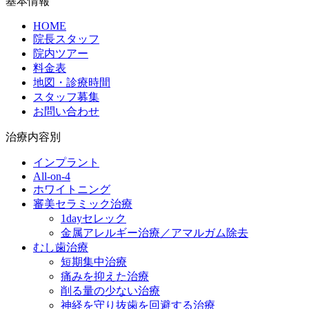
基本情報
HOME
院長スタッフ
院内ツアー
料金表
地図・診療時間
スタッフ募集
お問い合わせ
治療内容別
インプラント
All-on-4
ホワイトニング
審美セラミック治療
1dayセレック
金属アレルギー治療／アマルガム除去
むし歯治療
短期集中治療
痛みを抑えた治療
削る量の少ない治療
神経を守り抜歯を回避する治療