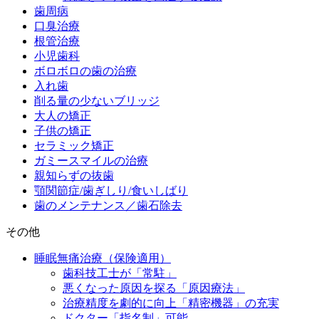
歯周病
口臭治療
根管治療
小児歯科
ボロボロの歯の治療
入れ歯
削る量の少ないブリッジ
大人の矯正
子供の矯正
セラミック矯正
ガミースマイルの治療
親知らずの抜歯
顎関節症/歯ぎしり/食いしばり
歯のメンテナンス／歯石除去
その他
睡眠無痛治療（保険適用）
歯科技工士が「常駐」
悪くなった原因を探る「原因療法」
治療精度を劇的に向上「精密機器」の充実
ドクター「指名制」可能