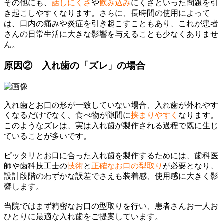
その他にも、
話しにくさ
や
飲み込み
にくさといった問題を引
き起こしやすくなります。さらに、長時間の使用によって
は、口内の痛みや炎症を引き起こすこともあり、これが患者
さんの日常生活に大きな影響を与えることも少なくありませ
ん。
原因② 入れ歯の「ズレ」の場合
入れ歯とお口の形が一致していない場合、入れ歯が外れやす
くなるだけでなく、食べ物が隙間に
挟まりやすく
なります。
このようなズレは、実は入れ歯が製作される過程で既に生じ
ていることが多いです。
ピッタリとお口に合った入れ歯を製作するためには、歯科医
師や歯科技工士の
技術
と
正確なお口の型取り
が必要となり、
設計段階のわずかな誤差でさえも装着感、使用感に大きく影
響します。
当院ではまず精密なお口の型取りを行い、患者さんお一人お
ひとりに最適な入れ歯をご提案しています。