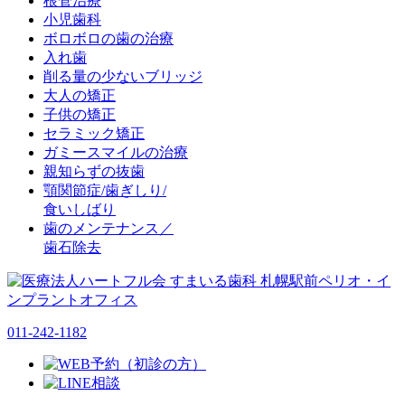
根管治療
小児歯科
ボロボロの歯の治療
入れ歯
削る量の少ないブリッジ
大人の矯正
子供の矯正
セラミック矯正
ガミースマイルの治療
親知らずの抜歯
顎関節症/歯ぎしり/
食いしばり
歯のメンテナンス／
歯石除去
011-242-1182