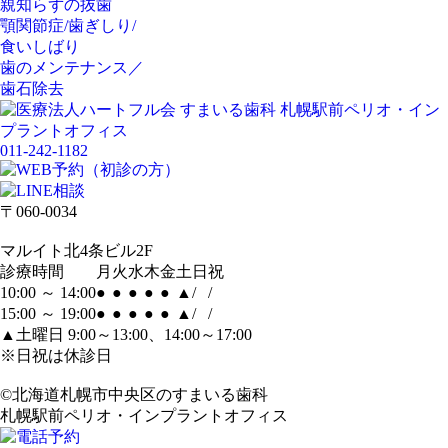
親知らずの抜歯
顎関節症/歯ぎしり/
食いしばり
歯のメンテナンス／
歯石除去
011-242-1182
〒060-0034
マルイト北4条ビル2F
診療時間
月
火
水
木
金
土
日
祝
10:00 ～ 14:00
●
●
●
●
●
▲
/
/
15:00 ～ 19:00
●
●
●
●
●
▲
/
/
▲土曜日 9:00～13:00、14:00～17:00
※日祝は休診日
©北海道札幌市中央区のすまいる歯科
札幌駅前ペリオ・インプラントオフィス