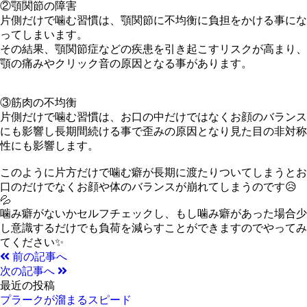
②顎関節の障害
片側だけで噛む習慣は、顎関節に不均衡に負担をかける事にな
ってしまいます。
その結果、顎関節症などの疾患を引き起こすリスクが高まり、
顎の痛みやクリック音の原因となる事があります。
③筋肉の不均衡
片側だけで噛む習慣は、お口の中だけではなくお顔のバランス
にも影響し長期間続ける事で歪みの原因となり見た目の非対称
性にも影響します。
このように片方だけで噛む癖が長期に渡たりついてしまうとお
口のだけでなくお顔や体のバランスが崩れてしまうのです😥
💦
噛み癖がないかセルフチェックし、
もし噛み癖があった場合少
し意識するだけでも負荷を減らすことができますのでやってみ
てください✨
前の記事へ
次の記事へ
最近の投稿
プラークが溜まるスピード