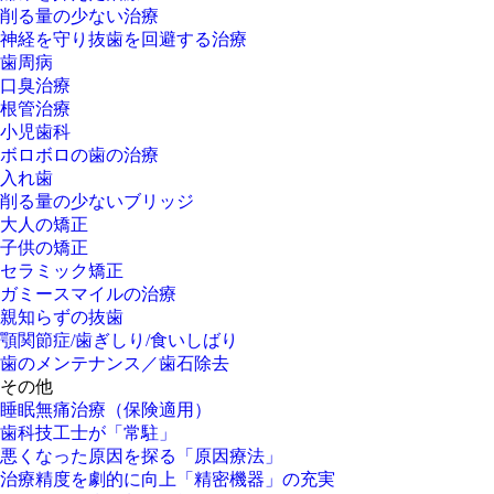
削る量の少ない治療
神経を守り抜歯を回避する治療
歯周病
口臭治療
根管治療
小児歯科
ボロボロの歯の治療
入れ歯
削る量の少ないブリッジ
大人の矯正
子供の矯正
セラミック矯正
ガミースマイルの治療
親知らずの抜歯
顎関節症/歯ぎしり/食いしばり
歯のメンテナンス／歯石除去
その他
睡眠無痛治療（保険適用）
歯科技工士が「常駐」
悪くなった原因を探る「原因療法」
治療精度を劇的に向上「精密機器」の充実