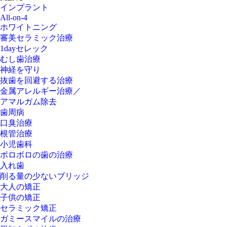
インプラント
All-on-4
ホワイトニング
審美セラミック治療
1dayセレック
むし歯治療
神経を守り
抜歯を回避する治療
金属アレルギー治療／
アマルガム除去
歯周病
口臭治療
根管治療
小児歯科
ボロボロの歯の治療
入れ歯
削る量の少ないブリッジ
大人の矯正
子供の矯正
セラミック矯正
ガミースマイルの治療