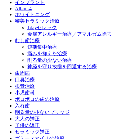
インプラント
All-on-4
ホワイトニング
審美セラミック治療
1dayセレック
金属アレルギー治療／アマルガム除去
むし歯治療
短期集中治療
痛みを抑えた治療
削る量の少ない治療
神経を守り抜歯を回避する治療
歯周病
口臭治療
根管治療
小児歯科
ボロボロの歯の治療
入れ歯
削る量の少ないブリッジ
大人の矯正
子供の矯正
セラミック矯正
ガミースマイルの治療