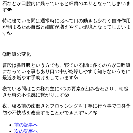
石などが口腔内に残っていると細菌のエサとなってしまいま
す🦠
特に寝ている間は通常時に比べて口の動きも少なく自浄作用
が弱まるため自然と細菌が増えやすい環境となってしまいま
す💦
③呼吸の変化
普段は鼻呼吸という方でも、寝ている間に多くの方が口呼吸
になっている事もあり口の中が乾燥しやすく知らないうちに
最近を増やす手助けをしています💦
寝ている間はこの様な主に3つの要素が組み合わさり、朝起
きた時の不快感に繋がります😵
夜、寝る前の歯磨きとフロッシングを丁寧に行う事で口臭予
防や不快感を改善することができます🦷🪥🫧
前の記事へ
次の記事へ