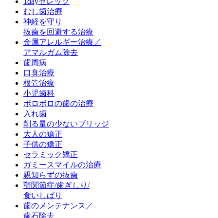
1dayセレック
むし歯治療
神経を守り
抜歯を回避する治療
金属アレルギー治療／
アマルガム除去
歯周病
口臭治療
根管治療
小児歯科
ボロボロの歯の治療
入れ歯
削る量の少ないブリッジ
大人の矯正
子供の矯正
セラミック矯正
ガミースマイルの治療
親知らずの抜歯
顎関節症/歯ぎしり/
食いしばり
歯のメンテナンス／
歯石除去