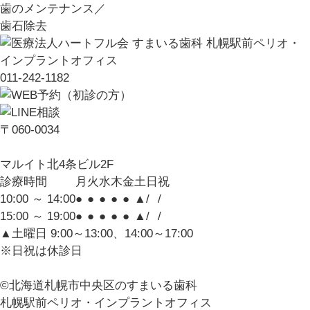
歯のメンテナンス／
歯石除去
011-242-1182
〒060-0034
マルイト北4条ビル2F
診療時間
月
火
水
木
金
土
日
祝
10:00 ～ 14:00
●
●
●
●
●
▲
/
/
15:00 ～ 19:00
●
●
●
●
●
▲
/
/
▲土曜日 9:00～13:00、14:00～17:00
※日祝は休診日
©北海道札幌市中央区のすまいる歯科
札幌駅前ペリオ・インプラントオフィス