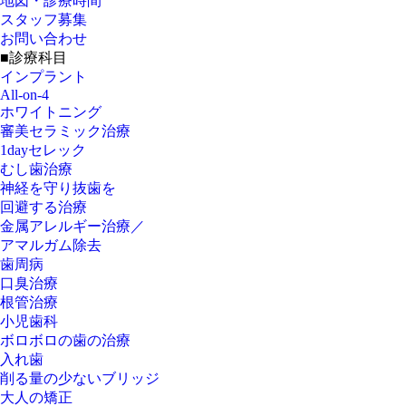
地図・診療時間
スタッフ募集
お問い合わせ
■診療科目
インプラント
All-on-4
ホワイトニング
審美セラミック治療
1dayセレック
むし歯治療
神経を守り抜歯を
回避する治療
金属アレルギー治療／
アマルガム除去
歯周病
口臭治療
根管治療
小児歯科
ボロボロの歯の治療
入れ歯
削る量の少ないブリッジ
大人の矯正