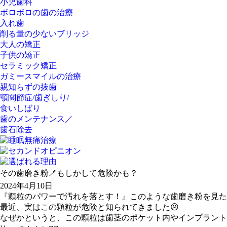
小児歯科
ボロボロの歯の治療
入れ歯
削る量の少ないブリッジ
大人の矯正
子供の矯正
セラミック矯正
ガミースマイルの治療
親知らずの抜歯
顎関節症/歯ぎしり/
食いしばり
歯のメンテナンス／
歯石除去
その歯磨き粉🪥もしかして危険かも？
2024年4月10日
『顆粒のパワーで汚れを落とす！』このような歯磨き粉を見た
最近、実はこの顆粒が危険と知られてきました😣
なぜかというと、この顆粒は歯茎のポケット内やインプラント