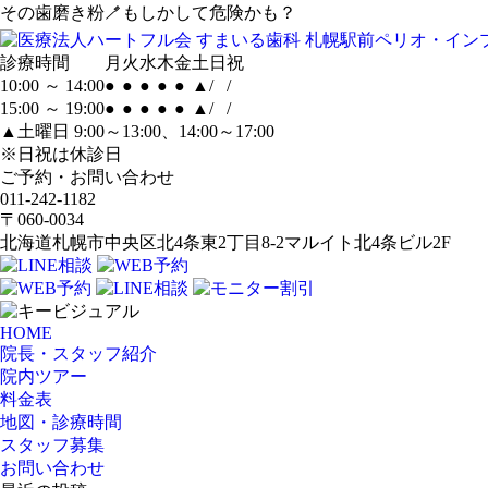
その歯磨き粉🪥もしかして危険かも？
診療時間
月
火
水
木
金
土
日
祝
10:00 ～ 14:00
●
●
●
●
●
▲
/
/
15:00 ～ 19:00
●
●
●
●
●
▲
/
/
▲土曜日 9:00～13:00、14:00～17:00
※日祝は休診日
ご予約・お問い合わせ
011-242-1182
〒060-0034
北海道札幌市中央区北4条東2丁目8-2マルイト北4条ビル2F
HOME
院長・スタッフ紹介
院内ツアー
料金表
地図・診療時間
スタッフ募集
お問い合わせ