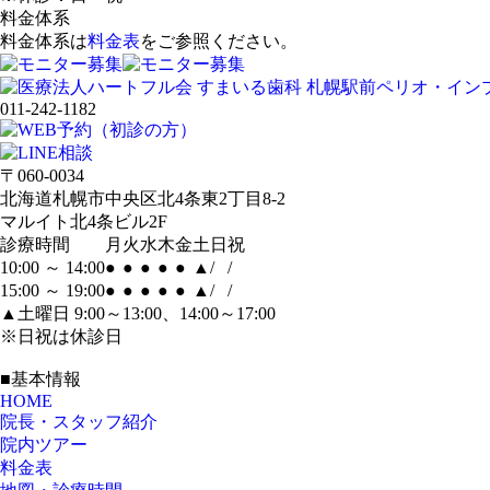
料金体系
料金体系は
料金表
をご参照ください。
011-242-1182
〒060-0034
北海道札幌市中央区北4条東2丁目8-2
マルイト北4条ビル2F
診療時間
月
火
水
木
金
土
日
祝
10:00 ～ 14:00
●
●
●
●
●
▲
/
/
15:00 ～ 19:00
●
●
●
●
●
▲
/
/
▲土曜日 9:00～13:00、14:00～17:00
※日祝は休診日
■基本情報
HOME
院長・スタッフ紹介
院内ツアー
料金表