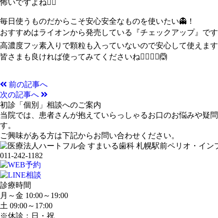
怖いですよね😶‍🌫️
毎日使うものだからこそ安心安全なものを使いたい👻！
おすすめはライオンから発売している『チェックアップ』です
高濃度フッ素入りで顆粒も入っていないので安心して使えますよー！私もか
皆さまも良ければ使ってみてくださいね🙆‍♀️🙆‍♂️🙆
前の記事へ
次の記事へ
初診「個別」相談へのご案内
当院では、患者さんが抱えていらっしゃるお口のお悩みや疑問
す。
ご興味がある方は下記からお問い合わせください。
011-242-1182
診療時間
月～金 10:00～19:00
土 09:00～17:00
※休診：日・祝