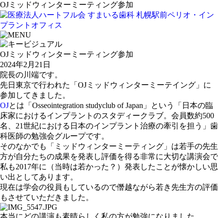
OJミッドウィンターミーティング参加
OJミッドウィンターミーティング参加
2024年2月21日
院長の川端です。
先日東京で行われた「OJミッドウィンターミーテイング」に
参加してきました。
OJ
とは「Osseointegration studyclub of Japan」という「
日本の臨
床家におけるインプラント
のスタディークラブ。会員数約500
名、21世紀における日本のインプラント
治療の牽引を担う
」歯
科医師の勉強会グループです。
そのなかでも「ミッドウィンターミーティング」は若手の先生
方が自分たちの成果を発表し評価を得る非常に大切な講演会で
私も2017年に（当時は若かった？）発表したことが懐かしい思
い出としてあります。
現在は学会の役員もしているので僭越ながら若き先生方の評価
もさせていただきました。
本当にどの講演も素晴らしく私の方が勉強になりました。