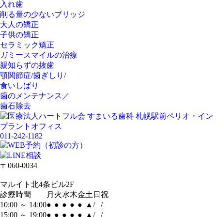
入れ歯
削る量の少ないブリッジ
大人の矯正
子供の矯正
セラミック矯正
ガミースマイルの治療
親知らずの抜歯
顎関節症/歯ぎしり/
食いしばり
歯のメンテナンス／
歯石除去
011-242-1182
〒060-0034
マルイト北4条ビル2F
診療時間
月
火
水
木
金
土
日
祝
10:00 ～ 14:00
●
●
●
●
●
▲
/
/
15:00 ～ 19:00
●
●
●
●
●
▲
/
/