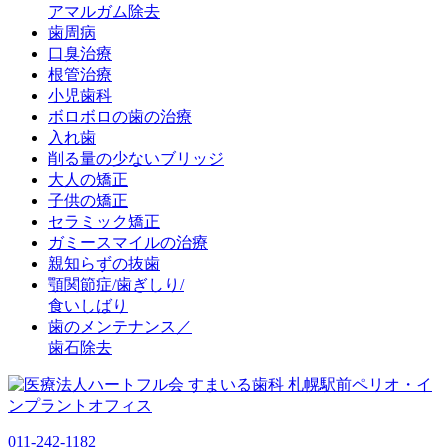
アマルガム除去
歯周病
口臭治療
根管治療
小児歯科
ボロボロの歯の治療
入れ歯
削る量の少ないブリッジ
大人の矯正
子供の矯正
セラミック矯正
ガミースマイルの治療
親知らずの抜歯
顎関節症/歯ぎしり/
食いしばり
歯のメンテナンス／
歯石除去
011-242-1182