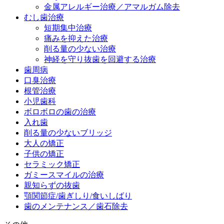
金属アレルギー治療／アマルガム除去
むし歯治療
短期集中治療
痛みを抑えた治療
削る量の少ない治療
神経を守り抜歯を回避する治療
歯周病
口臭治療
根管治療
小児歯科
ボロボロの歯の治療
入れ歯
削る量の少ないブリッジ
大人の矯正
子供の矯正
セラミック矯正
ガミースマイルの治療
親知らずの抜歯
顎関節症/歯ぎしり/食いしばり
歯のメンテナンス／歯石除去