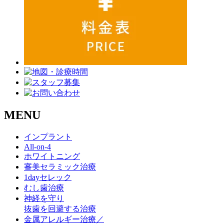
MENU
インプラント
All-on-4
ホワイトニング
審美セラミック治療
1dayセレック
むし歯治療
神経を守り
抜歯を回避する治療
金属アレルギー治療／