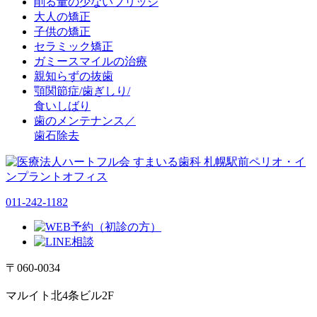
削る量の少ないブリッジ
大人の矯正
子供の矯正
セラミック矯正
ガミースマイルの治療
親知らずの抜歯
顎関節症/歯ぎしり/
食いしばり
歯のメンテナンス／
歯石除去
011-242-1182
〒060-0034
マルイト北4条ビル2F