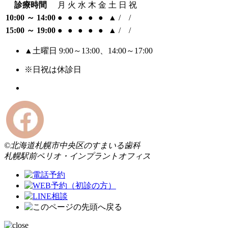
診療時間
月
火
水
木
金
土
日
祝
10:00 ～ 14:00
●
●
●
●
●
▲
/
/
15:00 ～ 19:00
●
●
●
●
●
▲
/
/
▲土曜日 9:00～13:00、14:00～17:00
※日祝は休診日
©北海道札幌市中央区のすまいる歯科
札幌駅前ペリオ・インプラントオフィス