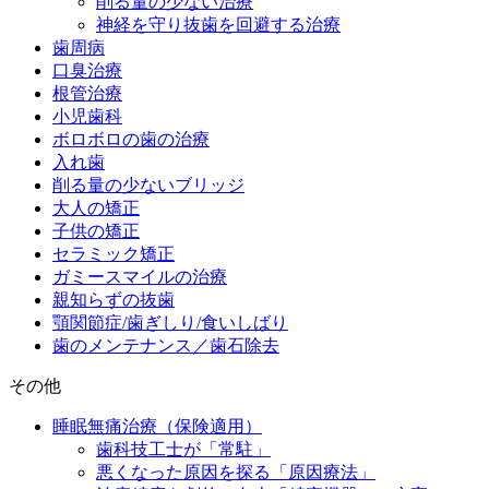
削る量の少ない治療
神経を守り抜歯を回避する治療
歯周病
口臭治療
根管治療
小児歯科
ボロボロの歯の治療
入れ歯
削る量の少ないブリッジ
大人の矯正
子供の矯正
セラミック矯正
ガミースマイルの治療
親知らずの抜歯
顎関節症/歯ぎしり/食いしばり
歯のメンテナンス／歯石除去
その他
睡眠無痛治療（保険適用）
歯科技工士が「常駐」
悪くなった原因を探る「原因療法」