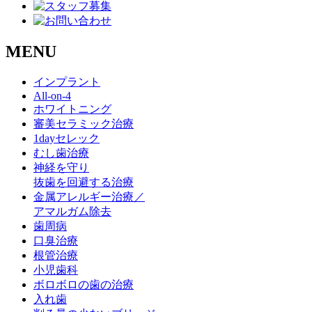
MENU
インプラント
All-on-4
ホワイトニング
審美セラミック治療
1dayセレック
むし歯治療
神経を守り
抜歯を回避する治療
金属アレルギー治療／
アマルガム除去
歯周病
口臭治療
根管治療
小児歯科
ボロボロの歯の治療
入れ歯