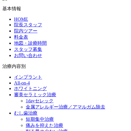
基本情報
HOME
院長スタッフ
院内ツアー
料金表
地図・診療時間
スタッフ募集
お問い合わせ
治療内容別
インプラント
All-on-4
ホワイトニング
審美セラミック治療
1dayセレック
金属アレルギー治療／アマルガム除去
むし歯治療
短期集中治療
痛みを抑えた治療