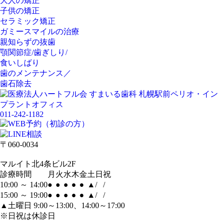
大人の矯正
子供の矯正
セラミック矯正
ガミースマイルの治療
親知らずの抜歯
顎関節症/歯ぎしり/
食いしばり
歯のメンテナンス／
歯石除去
011-242-1182
〒060-0034
マルイト北4条ビル2F
診療時間
月
火
水
木
金
土
日
祝
10:00 ～ 14:00
●
●
●
●
●
▲
/
/
15:00 ～ 19:00
●
●
●
●
●
▲
/
/
▲土曜日 9:00～13:00、14:00～17:00
※日祝は休診日