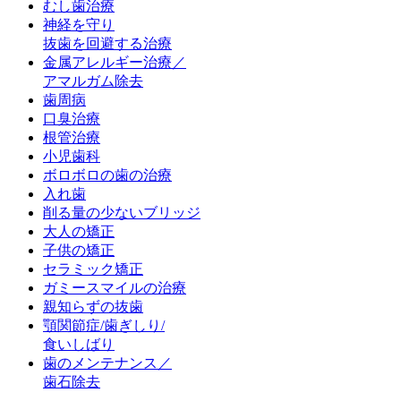
むし歯治療
神経を守り
抜歯を回避する治療
金属アレルギー治療／
アマルガム除去
歯周病
口臭治療
根管治療
小児歯科
ボロボロの歯の治療
入れ歯
削る量の少ないブリッジ
大人の矯正
子供の矯正
セラミック矯正
ガミースマイルの治療
親知らずの抜歯
顎関節症/歯ぎしり/
食いしばり
歯のメンテナンス／
歯石除去