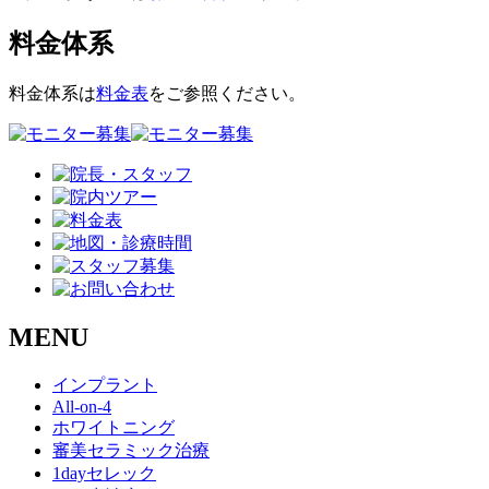
料金体系
料金体系は
料金表
をご参照ください。
MENU
インプラント
All-on-4
ホワイトニング
審美セラミック治療
1dayセレック