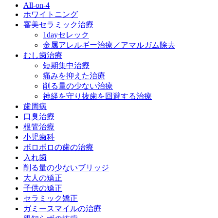
All-on-4
ホワイトニング
審美セラミック治療
1dayセレック
金属アレルギー治療／アマルガム除去
むし歯治療
短期集中治療
痛みを抑えた治療
削る量の少ない治療
神経を守り抜歯を回避する治療
歯周病
口臭治療
根管治療
小児歯科
ボロボロの歯の治療
入れ歯
削る量の少ないブリッジ
大人の矯正
子供の矯正
セラミック矯正
ガミースマイルの治療