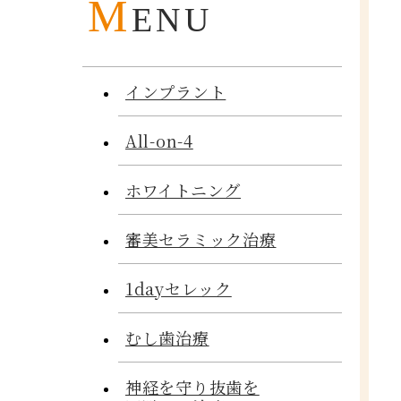
M
ENU
インプラント
All-on-4
ホワイトニング
審美セラミック治療
1dayセレック
むし歯治療
神経を守り抜歯を