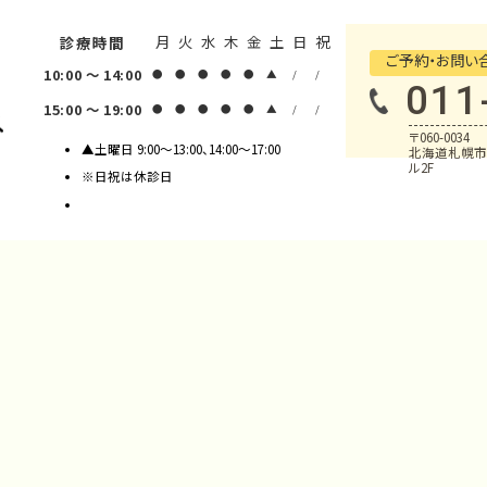
月
火
水
木
金
土
日
祝
診療時間
ご予約・お問い
10:00 ～ 14:00
●
●
●
●
●
▲
/
/
011
15:00 ～ 19:00
●
●
●
●
●
▲
/
/
〒060-0034
▲土曜日 9:00～13:00、14:00～17:00
北海道札幌市
ル2F
※日祝は休診日