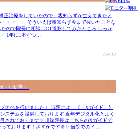
矯正治療をしていたので、親知らずが生えてきたと
い・・・ 」 そういえば親知らず今まで抜いたことな
ったので院長に相談しCT撮影してみたところ しっか
)／ 1年に1本ずつ…
2024.3.2
オペ報告✨
ブオペを行いました！ 当院には 《 Xガイド 》
システムを設備しております 近年デジタル化とよく
目されております✨ 川端院長はこちらのXガイドで
行っております！さすがです☺✨ 当院でのイ…