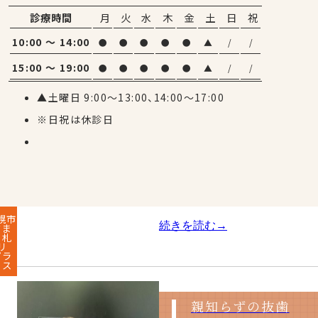
続きを読む→
診療時間
月
火
水
木
金
土
日
祝
10:00 ～ 14:00
●
●
●
●
●
▲
/
/
15:00 ～ 19:00
●
●
●
●
●
▲
/
/
院長ってどんなひと
▲土曜日 9:00～13:00、14:00～17:00
※日祝は休診日
川端院長はどんな人…？ 趣味が
らみた院長はとにかく仕事にスト
ります。 好きな食べ物は ✨
の1枚…✨ そして優しいです（
幌市
続きを読む→
すま
 札
リ
プラ
ィス
親知らずの抜歯