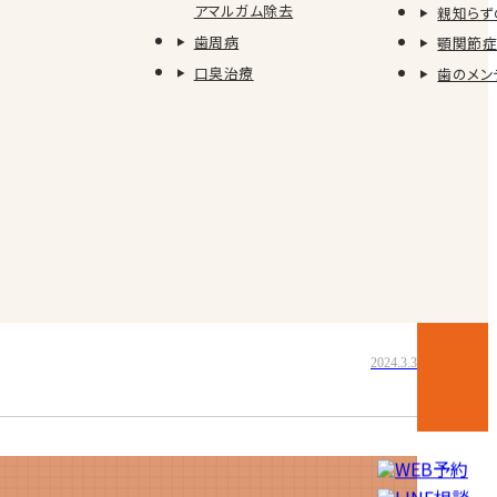
アマルガム除去
親知らず
2024.3.4
歯周病
顎関節症
口臭治療
歯のメン
？
歯科治療という『 the 歯科マニア 』 スタッフか
イック( ﾟДﾟ)／❕ しっかり寝てますか…？心配にな
 肉 ✨ 院長は各地でソロ写真を撮ります☺ その中
＾◇＾） 楽しく働く…
2024.3.3