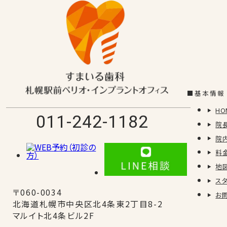
当院は学会に参加しているスタ
加しているのが 〚 インプラ
科衛生士・専門技工士すべて揃
かたの知識 毎度頭の中がぱん
続きを読む→
■基本情報
HO
011-242-1182
院
院
みんなの生きがい✨
料
地
当院のスタッフ、みんなそれぞ
ス
おります…！ 今回はDオタ紹介
〒060-0034
お
動・楽しさたまりません。 ス
北海道札幌市中央区北4条東2丁目8-2
っているスタッフもいます(^▽
マルイト北4条ビル2F