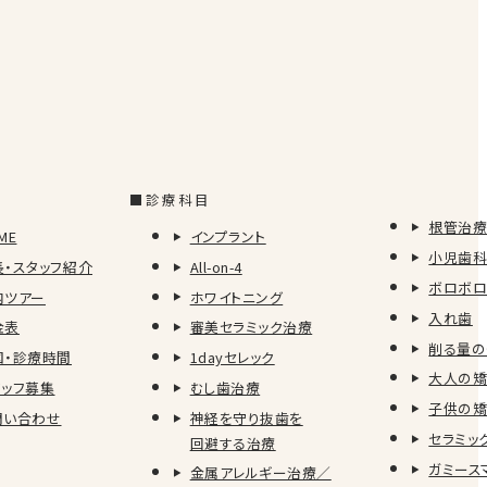
ッフが多くいます☺ その中でも多くのスタッフが参
ント学会 〛になります！ なんと、専門医・専門歯
っております✨ 最新の情報、学会に参加されている
ぱんになり、日々の診療に活かしております！ …
2024.3.5
■診療科目
根管治
ME
インプラント
小児歯
長・スタッフ紹介
All-on-4
ボロボ
内ツアー
ホワイトニング
入れ歯
金表
審美セラミック治療
削る量の
図・診療時間
1dayセレック
大人の
れ趣味・推し活をしております✨ 日々活力になって
タッフ募集
むし歯治療
✨ ( 通称ディズニーオタク ） 何度行っても感
子供の
問い合わせ
神経を守り抜歯を
タッフ間で情報交換をするのでいつの間にか詳しくな
セラミッ
回避する治療
^)/ 何度も行って何をしているか…と…
ガミース
金属アレルギー治療／