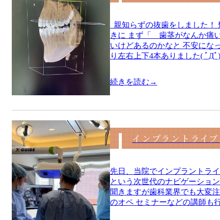
親知らずの抜歯をしました！ 
きに まず「 歯茎がなんか痛
いけどあるのかなと 不安にな
り左右上下4本ありました( ﾟДﾟ
続きを読む→
インプラントライブ
先日、当院でインプラントライ
という次世代のナビゲーション
聞きますが歯科業界でも大変注
のオペ セミナーなどの講師も