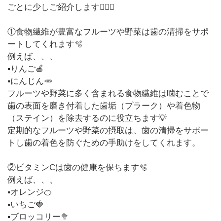
ごとに少しご紹介します💁🏻‍♀️
①食物繊維が豊富なフルーツや野菜は歯の清掃をサポ
ートしてくれます🫧
例えば、、、
▪︎りんご🍎
▪︎にんじん🥕
フルーツや野菜に多く含まれる食物繊維は噛むことで
歯の表面を磨き付着した歯垢（プラーク）や着色物
（ステイン）を除去するのに役立ちます💡
定期的なフルーツや野菜の摂取は、歯の清掃をサポー
トし歯の着色を防ぐための手助けをしてくれます。
②ビタミンCは歯の健康を保ちます🫧
例えば、、、
▪︎オレンジ🍊
▪︎いちご🍓
▪︎ブロッコリー🥦