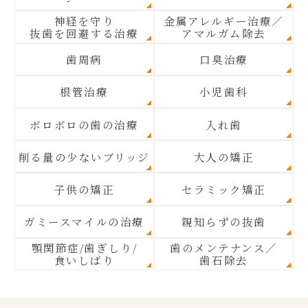
神経を守り
金属アレルギー治療／
抜歯を回避する治療
アマルガム除去
歯周病
口臭治療
根管治療
小児歯科
ボロボロの歯の治療
入れ歯
削る量の少ないブリッジ
大人の矯正
子供の矯正
セラミック矯正
ガミースマイルの治療
親知らずの抜歯
顎関節症/歯ぎしり/
歯のメンテナンス／
食いしばり
歯石除去