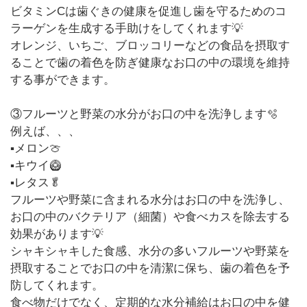
ビタミンCは歯ぐきの健康を促進し歯を守るためのコ
ラーゲンを生成する手助けをしてくれます💡
オレンジ、いちご、ブロッコリーなどの食品を摂取す
ることで歯の着色を防ぎ健康なお口の中の環境を維持
する事ができます。
③フルーツと野菜の水分がお口の中を洗浄します🫧
例えば、、、
▪︎メロン🍈
▪︎キウイ🥝
▪︎レタス🥬
フルーツや野菜に含まれる水分はお口の中を洗浄し、
お口の中のバクテリア（細菌）や食べカスを除去する
効果があります💡
シャキシャキした食感、水分の多いフルーツや野菜を
摂取することでお口の中を清潔に保ち、歯の着色を予
防してくれます。
食べ物だけでなく、定期的な水分補給はお口の中を健